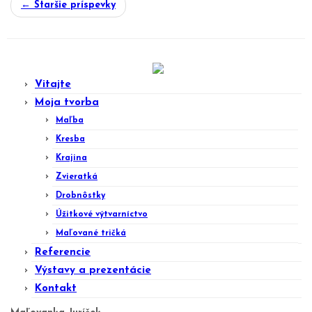
←
Staršie príspevky
Vitajte
Moja tvorba
Maľba
Kresba
Krajina
Zvieratká
Drobnôstky
Úžitkové výtvarníctvo
Maľované tričká
Referencie
Výstavy a prezentácie
Kontakt