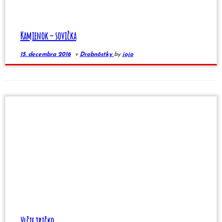
Kamienok – sovička
15. decembra 2016
v
Drobnôstky
by
jojo
Vlčie tričko