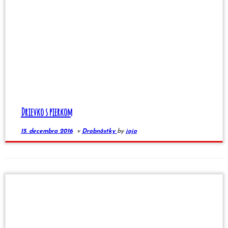
Drievko s pierkom
15. decembra 2016
v
Drobnôstky
by
jojo