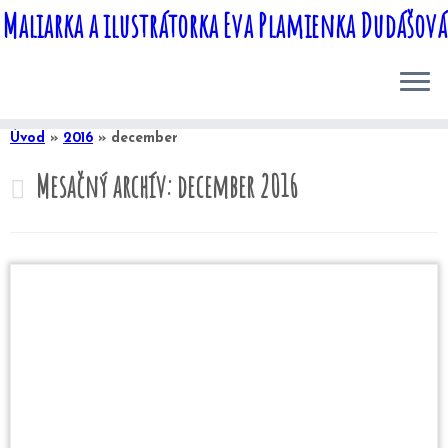
Maliarka a ilustrátorka Eva Plamienka Dudášová
Skip
to
Úvod
»
2016
»
december
content
Mesačný archív:
december 2016