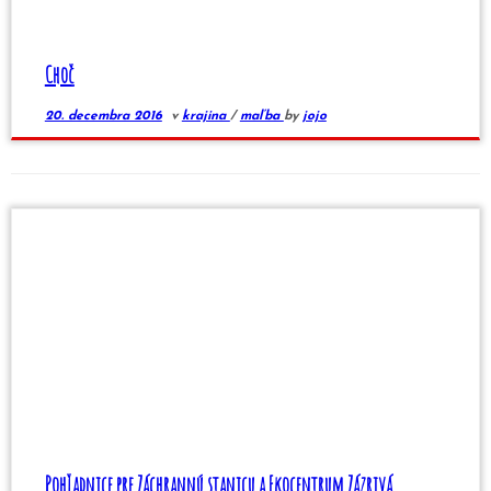
Choč
20. decembra 2016
v
krajina
/
maľba
by
jojo
Pohľadnice pre Záchrannú stanicu a Ekocentrum Zázrivá