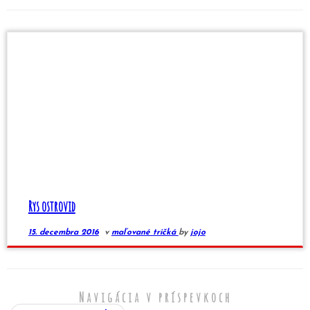
Rys ostrovid
15. decembra 2016
v
maľované tričká
by
jojo
Navigácia v príspevkoch